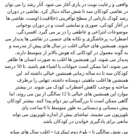
واقعی و رعایت نوبت در بازی آغاز می شود. آثار رشد را می توان
در نقاشی کودکان سه تا شش ساله دنبال کرد. نقاشی در دوران
رشد کودک بازتابی از سطح نوآفرینی (خلاقیت) اوست. نقاشی ها
در آغاز کودکی، صوری و نمایشی است و در دوران نوجوانی
موضوعات انتزاعی و عاطفی را در بر می گیرد. افسردگی،
اضطراب، پرخاشگری و تکانه های جنسی در نقاشی ها پدیدار می
شوند. همنشین های خیالی اغلب در سال های پیش از مدرسه و
به گونه معمول در کودکانی که هوش بالاتر از متوسط دارند،
پدیدار می شوند. این همنشین ها اغلب به صورت انسان ها ظاهر
می شوند، اما ممکن است حیوانات یا اشیاء هم باشند. تا 50 درصد
کودکان سه تا ده ساله زمانی همنشین خیالی داشته اند. این
همنشین ها اغلب ماهیتی دوستانه داشته، تنهایی را برطرف
ساخته و موجب کاهش اضطراب کودک می شوند. در بیشتر
موارد این همنشین های خیالی تا 12 سالگی از بین می روند، اما
گاهی ممکن است تا بزرگسالی نیز دوام پیدا کنند. بیشتر کودکان
پیش دبستانی و دبستانی به طور متوسط تا 6 ساعت پای
تلویزیون می نشینند. تماشای بیش از اندازه تلویزیون می تواند
مانعی برای یادگیری خواندن در کودکان باشد.
بین شش سالگی تا « بلوغ دوم (پیکری) » اغلب سال های میانه