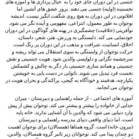
جنسی در این دوران جای خود را به خیال پردازی ها و آموزه های
نخستینه (اولیه) جنسی می دهند. بروز عشق های آتشین اما
افلاتونی در این دوران به هیچ روی شگفت انگیز نیست. اندیشه
نوجوان به طور معمول، انتزاعی، مفهومی و آینده نگر می شود.
نوآفرینی (خلاقیت) چشمگیری در پهنه های گوناگون در این دوران
خودنمایی می کند. دلبستگی به ورزش، هنر، شعر، داستان،
اخلاق، انسانیت، شرافت و مذهب در این دوران پر رنگ است.
حرکت نوجوان از وابستگی به سوی استقلال می تواند ریشه و
سرچشمه نگرانی و دلواپسی والدین شود. هویت جنسیتی و نقش
جنسیتی و همانند سازی جنسیتی بار دگر به چالش و کشمکش
نخست فرد تبدیل می شوند. ناتوانی در دست یابی به خویشتن
یکپارچه، هدفمند و خودآگاه به گیجی، پراکندگی و بحران هویت در
نوجوان می انجامد.
آموزه های اجتماعی – از جمله راهنمایی و دبیرستان - میزان
جدایی از خانواده را بیشتر و بیشتر می کند. نوجوان بیش از پیش
وارد دنیایی می شود که والدین با آن آشنایی ندارند. خانه پایه
است، اما دنیای واقعی دنیای مدرسه راهنمایی و دبیرستان
(بیرون خانه) است. گروه همتاها (همسالان) برای نوجوان اهمیت
دو چندان پیدا می کند. نوجوانان زیر تاثیر گروه همسالان، والدین،