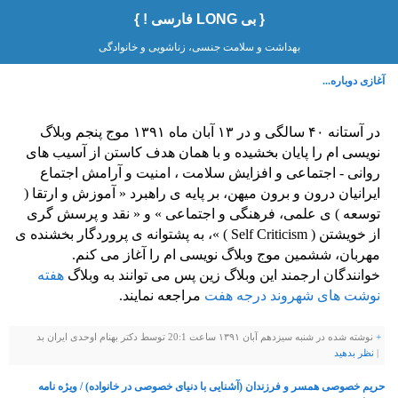
{ بی LONG فارسی ! }
بهداشت و سلامت جنسی، زناشویی و خانوادگی
آغازی دوباره...
در آستانه ۴۰ سالگی و در ۱۳ آبان ماه ۱۳۹۱ موج پنجم وبلاگ
نویسی ام را پایان بخشیده و با همان هدف کاستن از آسیب های
روانی - اجتماعی و افزایش سلامت ، امنیت و آرامش اجتماع
ایرانیان درون و برون میهن، بر پایه ی راهبرد « آموزش و ارتقا (
توسعه ) ی علمی، فرهنگی و اجتماعی » و « نقد و پرسش گری
از خویشتن ( Self Criticism ) »، به پشتوانه ی پروردگار بخشنده ی
مهربان، ششمین موج وبلاگ نویسی ام را آغاز می کنم.
خوانندگان ارجمند این وبلاگ زین پس می توانند به وبلاگ
هفته
نوشت های شهروند درجه هفت
مراجعه نمایند.
+
نوشته شده در شنبه سیزدهم آبان ۱۳۹۱ ساعت 20:1 توسط دکتر بهنام اوحدی ایران بد
|
نظر بدهيد
حریم خصوصی همسر و فرزندان (آشنایی با دنیای خصوصی در خانواده) / ویژه نامه