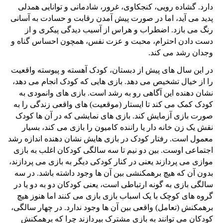
دارد. گشاده رویی، کنجکاوی، غرور، شادمانی و توانایی همدلی
پدید می آید، اما در صورت پیش آمدن رقابت و حسادت به آسانی
رنگ می بازد. اضطراب و هراس از آسیب دیدگی پیکری و از
دست دادن احترام، محبت و عزت نفس، همچون احساس گناه و
وجدان رشد می کند.
در این سال های پیش از دبستان، کودک آهسته و پیوسته واقعیت
را از خیال تشخیص می دهد. بازی هایی که کودک انجام می دهد،
نشان دهنده این آگاهی رو به رشد است. بازی های وانمودی به
کودک کمک می کند تا ایستار (موقعیت) های واقعی زندگی را به
صورت بازی آزمایش کند. بازی های نمایشی که در آن ها کودک
نقش یک زن خانه دار یا راننده کامیون را بازی می کند، بسیار
معمول است. رفتار کودک در بازی هایش نشان دهنده اندازه رشد
اجتماعی اوست. بین دو نیم تا سه سالگی کودکان اغلب به بازی
موازی می پردازند یعنی در کنار کودکی دیگر به بازی می پردازند،
بدون آن که هیچ برهمکنشی بین آن ها وجود داشته باشد. در سه
سالگی بازی به گونه ارتباطی است، یعنی کودکان دو به دو یا در
گروه های کوچک با یک اسباب بازی بازی می کنند اما هنوز هیچ
برهمکنش (تعامل) واقعی بین آن ها وجود ندارد. در چهار سالگی،
کودکان می توانند به بازی مشترک بپردازند چرا که برهمکنش