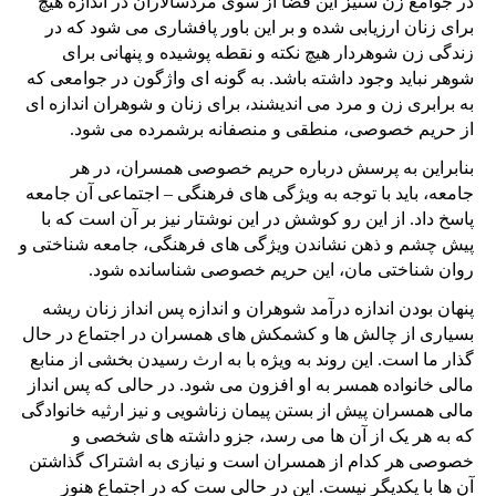
در جوامع زن ستیز این فضا از سوی مردسالاران در اندازه هیچ
برای زنان ارزیابی شده و بر این باور پافشاری می شود که در
زندگی زن شوهردار هیچ نکته و نقطه پوشیده و پنهانی برای
شوهر نباید وجود داشته باشد. به گونه ای واژگون در جوامعی که
به برابری زن و مرد می اندیشند، برای زنان و شوهران اندازه ای
از حریم خصوصی، منطقی و منصفانه برشمرده می شود.
بنابراین به پرسش درباره حریم خصوصی همسران، در هر
جامعه، باید با توجه به ویژگی های فرهنگی – اجتماعی آن جامعه
پاسخ داد. از این رو کوشش در این نوشتار نیز بر آن است که با
پیش چشم و ذهن نشاندن ویژگی های فرهنگی، جامعه شناختی و
روان شناختی مان، این حریم خصوصی شناسانده شود.
پنهان بودن اندازه درآمد شوهران و اندازه پس انداز زنان ریشه
بسیاری از چالش ها و کشمکش های همسران در اجتماع در حال
گذار ما است. این روند به ویژه با به ارث رسیدن بخشی از منابع
مالی خانواده همسر به او افزون می شود. در حالی که پس انداز
مالی همسران پیش از بستن پیمان زناشویی و نیز ارثیه خانوادگی
که به هر یک از آن ها می رسد، جزو داشته های شخصی و
خصوصی هر کدام از همسران است و نیازی به اشتراک گذاشتن
آن ها با یکدیگر نیست. این در حالی ست که در اجتماع هنوز