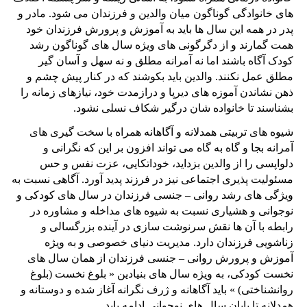
های خانوادگی گوناگون میان والدین و فرزندان می شود. مادر و
پدر در همه این سال ها باید به آموزش و پرورش فرزندان خود
همت گمارند و از دگرگونی های ویژه سال های گوناگون رشد
کودک آگاه باشند اما نه آمرانه مطلق و نه سهل و آسان گیر
مطلق عمل نکنند. والدین باید بکوشند که در کنار پیش چشم و
ذهن نشاندن آموزه های دیرپا و درازمدت خود، نیازهای زمانه را
بشناسند تا خانواده شان درگیر شکاف نسلی نشود.
شیوه های تربیتی همدلانه و آگاهانه همراه با سخت گیری های
آمرانه بجا و گاه به گاه می تواند افزون بر این که نگرانی و
دلواپسی را از والدین بزداید، خوداتکایی، عزت نفس و حس
مسئولیت پذیری اجتماعی نیز در فرزند پدید آورد. آگاهی نسبت به
ویژگی های رشد روانی – جنسی فرزندان در سال های کودکی و
نوجوانی و هشیاری نسبت به شیوه های مداخله و مشاوره در
رابطه با آن ها نقش سرنوشت سازی در آینده بزرگسالی و
زناشویی فرزندان دارد. مدیریت دنیای خصوصی و به ویژه
آموزش و پرورش روانی – جنسی فرزندان از همان سال های
نخست کودکی، به ویژه سال های بنیادین « بلوغ نخست (بلوغ
روانشناختی) » باید آگاهانه و ژرف نگرانه آغاز شده و دوستانه و
همدلانه تا پایان سال های نوجوانی ادامه یابد.