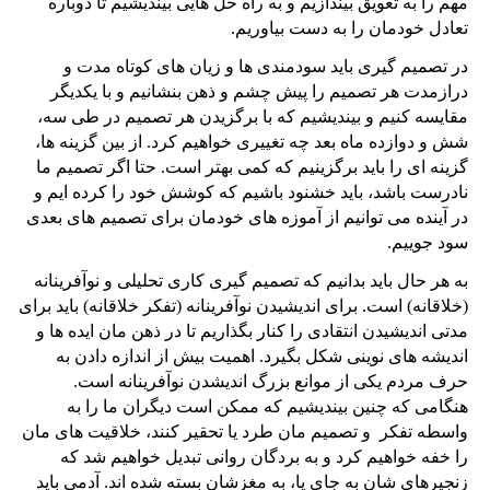
مهم را به تعویق بیندازیم و به راه حل هایی بیندیشیم تا دوباره
تعادل خودمان را به دست بیاوریم.
در تصمیم گیری باید سودمندی ها و زیان های کوتاه مدت و
درازمدت هر تصمیم را پیش چشم و ذهن بنشانیم و با یکدیگر
مقایسه کنیم و بیندیشیم که با برگزیدن هر تصمیم در طی سه،
شش و دوازده ماه بعد چه تغییری خواهیم کرد. از بین گزینه ها،
گزینه ای را باید برگزینیم که کمی بهتر است. حتا اگر تصمیم ما
نادرست باشد، باید خشنود باشیم که کوشش خود را کرده ایم و
در آینده می توانیم از آموزه های خودمان برای تصمیم های بعدی
سود جوییم.
به هر حال باید بدانیم که تصمیم گیری کاری تحلیلی و نوآفرینانه
(خلاقانه) است. برای اندیشیدن نوآفرینانه (تفکر خلاقانه) باید برای
مدتی اندیشیدن انتقادی را کنار بگذاریم تا در ذهن مان ایده ها و
اندیشه های نوینی شکل بگیرد. اهمیت بیش از اندازه دادن به
حرف مردم یکی از موانع بزرگ اندیشدن نوآفرینانه است.
هنگامی که چنین بیندیشیم که ممکن است دیگران ما را به
واسطه تفکر و تصمیم مان طرد یا تحقیر کنند، خلاقیت های مان
را خفه خواهیم کرد و به بردگان روانی تبدیل خواهیم شد که
زنجیرهای شان به جای پا، به مغزشان بسته شده اند. آدمی باید