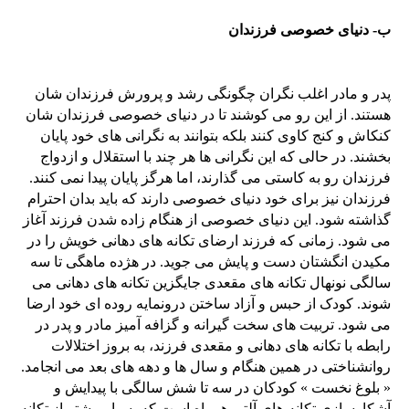
ب- دنیای خصوصی فرزندان
پدر و مادر اغلب نگران چگونگی رشد و پرورش فرزندان شان
هستند. از این رو می کوشند تا در دنیای خصوصی فرزندان شان
کنکاش و کنج کاوی کنند بلکه بتوانند به نگرانی های خود پایان
بخشند. در حالی که این نگرانی ها هر چند با استقلال و ازدواج
فرزندان رو به کاستی می گذارند، اما هرگز پایان پیدا نمی کنند.
فرزندان نیز برای خود دنیای خصوصی دارند که باید بدان احترام
گذاشته شود. این دنیای خصوصی از هنگام زاده شدن فرزند آغاز
می شود. زمانی که فرزند ارضای تکانه های دهانی خویش را در
مکیدن انگشتان دست و پایش می جوید. در هژده ماهگی تا سه
سالگی نونهال تکانه های مقعدی جایگزین تکانه های دهانی می
شوند. کودک از حبس و آزاد ساختن درونمایه روده ای خود ارضا
می شود. تربیت های سخت گیرانه و گزافه آمیز مادر و پدر در
رابطه با تکانه های دهانی و مقعدی فرزند، به بروز اختلالات
روانشناختی در همین هنگام و سال ها و دهه های بعد می انجامد.
« بلوغ نخست » کودکان در سه تا شش سالگی با پیدایش و
آشکارسازی تکانه های آلتی همراه است که بسیار بیشتر از تکانه