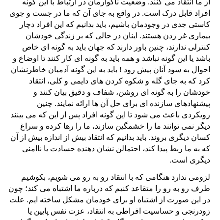
از ما انتقاد می کنند. وضعیت ناگوارمان در ارتباط با این گونه
افراد قابل درک است. در واقع به جای آن که ما در جست و جوی
کاستی جدی در وجودمان باشیم، باید بدانیم که این افراد دچار
بیماری غر زدن هستند. اینان در حالی که بر زندگی خودشان
کنترلی ندارند، چنین باور دارند که جهان باید به گونه ای خاص
باشد یا این گونه نباشد و همه باید به گونه ای کار کنند تا اوضاع و
احوال به سود آنان پیش رود ! باید به این گونه آدمیان خاطرنشان
کرد که به جای گله و شکوه کردن های دایمی و کلی، انتقاد
خودشان را به گونه ای روشن، شفاف و دقیق بیان کنند و
پیشنهادهای سازنده ای برای حل آن ها ارائه نمایند. چنین
رویکردی باعث می شود تا این گونه افراد پس از این که می بینند
دیگر نمی توانند ما را خشمگین سازند، ما را رها کرده و سراغ
کسان دیگری بروند. باید بدانیم که انتقاد بیش از اندازه بیش از آن
که به ما ربط پیدا کند، احتمالن نشان دهنده حسادت یا ناامنی
دیگری است.
لزومی ندارد هنگامی که با انتقاد رو به رو می شویم، بکوشیم
طرف رو به رو را متقاعد کنیم که درباره ما اشتباه می کند؛ چون
در این صورت از اشتباه او برای خودمان مشکل ساخته ایم. علت
زودرنجی و حساسیت افراطی به انتقاد، عزت نفس پایین یا