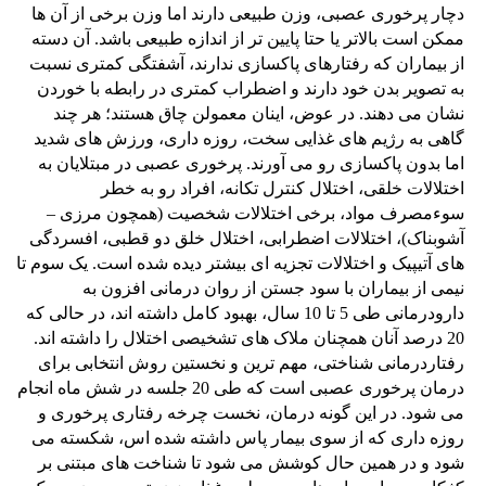
دچار پرخوری عصبی، وزن طبیعی دارند اما وزن برخی از آن ها
ممکن است بالاتر یا حتا پایین تر از اندازه طبیعی باشد. آن دسته
از بیماران که رفتارهای پاکسازی ندارند، آشفتگی کمتری نسبت
به تصویر بدن خود دارند و اضطراب کمتری در رابطه با خوردن
نشان می دهند. در عوض، اینان معمولن چاق هستند؛ هر چند
گاهی به رژیم های غذایی سخت، روزه داری، ورزش های شدید
اما بدون پاکسازی رو می آورند. پرخوری عصبی در مبتلایان به
اختلالات خلقی، اختلال کنترل تکانه، افراد رو به خطر
سوءمصرف مواد، برخی اختلالات شخصیت (همچون مرزی –
آشوبناک)، اختلالات اضطرابی، اختلال خلق دو قطبی، افسردگی
های آتیپیک و اختلالات تجزیه ای بیشتر دیده شده است. یک سوم تا
نیمی از بیماران با سود جستن از روان درمانی افزون به
دارودرمانی طی 5 تا 10 سال، بهبود کامل داشته اند، در حالی که
20 درصد آنان همچنان ملاک های تشخیصی اختلال را داشته اند.
رفتاردرمانی شناختی، مهم ترین و نخستین روش انتخابی برای
درمان پرخوری عصبی است که طی 20 جلسه در شش ماه انجام
می شود. در این گونه درمان، نخست چرخه رفتاری پرخوری و
روزه داری که از سوی بیمار پاس داشته شده اس، شکسته می
شود و در همین حال کوشش می شود تا شناخت های مبتنی بر