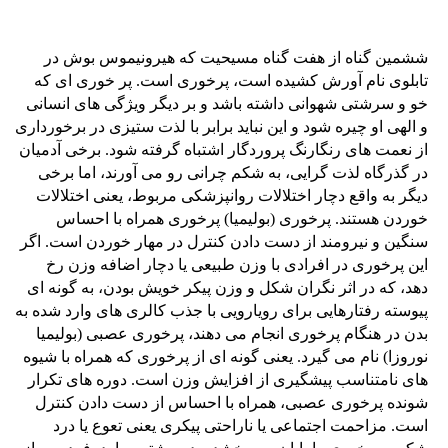
ششمین گناه از هفت گناه مسیحیت که هیرونیموس بوش در
تابلوی نام آورش کشیده است، پرخوری است. پر خوری ای که
خو و سرشتی شهوانی داشته باشد و بر دیگر ویژگی های انسانی
و الهی او چیره شود و این نباید برابر با لذت ستیزی در برخورداری
از نعمت های رنگارنگ پروردگار اشتباه گرفته شود. برخی آدمیان
در گذرگاه لذت گرایی، به شکم چرانی رو می آورند، اما برخی
دیگر به واقع دچار اختلالات روانپزشکی مربوط، یعنی اختلالات
خوردن هستند. پرخوری (بولیمیا) پرخوری همراه با احساس
سنگین و نیرومند از دست دادن کنترل در مهار خوردن است. اگر
این پرخوری در افرادی با وزن طبیعی یا دچار اضافه وزن رخ
دهد، که در اثر نگران شکل و وزن پیکر خویش بودن، به گونه ای
پیوسته رفتارهایی برای رویارویی با جذب کالری های وارد شده به
بدن در هنگام پرخوری انجام می دهند، پرخوری عصبی (بولیمیا
نوروزا) نام می گیرد. یعنی گونه ای از پرخوری که همراه با شیوه
های نامتناسب پیشگیری از افزایش وزن است. دوره های تکرار
شونده پرخوری عصبی، همراه با احساس از دست دادن کنترل
است. مزاحمت اجتماعی یا ناراحتی پیکری یعنی تعوع یا درد