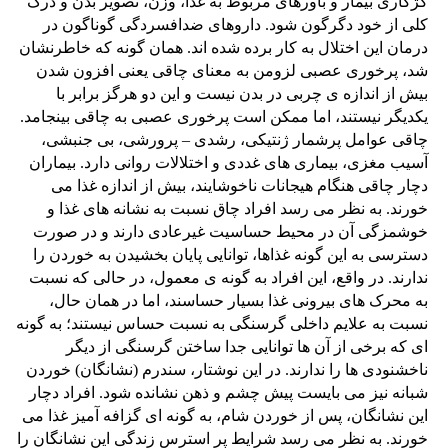
کژکاری بیمار و باورهای مربوط به غذا، وزن، تصویر بدن و درک
کلی از خود دگرگون شود. داروهای ضدافسردگی گوناگون در
درمان این اختلال به کار برده شده اند. همان گونه که خاطرنشان
شد، پرخوری عصبی لزومن به معنای چاقی یعنی افزون شدن
بیش از اندازه ی چربی در بدن نیست و این دو هرگز برابر با
یکدیگر نیستند، اما ممکن است پرخوری عصبی به چاقی بینجامد.
چاقی عوامل پرشمار ژنتیکی، رشدی – پرورشی، بی جنبشی،
آسیب مغزی، بیماری های غددی و اختلالات روانی دارد. بیماران
دچار چاقی هنگام هیجانات ناخوشایند، بیش از اندازه غذا می
خورند. به نظر می رسد افراد چاق نسبت به نشانه های غذا و
خوشمزگی آن در محیط حساسیت غیرعادی دارند و در صورت
دسترسی به این گونه غذاها، توانایی پایان بخشیدن به خوردن را
ندارند. در واقع، این افراد به گونه ی معمول، در حالی که نسبت
به محرک های بیرونی غذا بسیار حساسند، اما در همان حال،
نسبت به علایم داخلی گرسنگی به نسبت حساس نیستند؛ به گونه
ای که برخی از آن ها توانایی جدا ساختن گرسنگی از دیگر
ناخشنودی ها را ندارند. در این نوشتار، سندرم (نشانگان) خوردن
شبانه نیز می بایست پیش چشم و ذهن نشانده شود. افراد دچار
این نشانگان، پس از خوردن شام، به گونه ای گزافه آمیز غذا می
خورند. به نظر می رسد شرایط پر استرس زندگی این نشانگان را