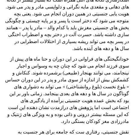
های دهانی و مقعدی مایه نگرانی و دلواپسی مادر و پدر می شود.
هویت یابی جنسیتی در همین دوران انجام می شود. یعنی بچه
متوجه می شود که دختر است یا پسر و بر پایه چیستی و چگونگی
بخش های جنسیتی مغزش باید با کدام والد – مادر یا پدر – همانند
سازی داشته باشد. حسرت آلت در دختر بچه و اضطراب اختگی
در پسر بچه می تواند ریشه بسیاری از اختلالات اضطرابی در
سال ها و دهه های آینده باشد.
خودانگیختگی های فراوانی در این دوران و حتا ماه های پیش از
سوی فرزند انجام می شود که چنان چه به وسواس و اجبار
نینجامند، می توانند بهنجار (طبیعی) برشمرده شوند. کنکاش و
کشمکش بیش از اندازه از سوی مادر و پدر در این دوران حساس
« بلوغ نخست (بلوغ روانشناختی) » می تواند به دشواری های
گوناگون در سال ها و دهه های بعدی بینجامد. زمانی باور بر این
بود که بخش عمده هویت جنسیتی برآمده از یادگیری های
اجتماعی است اما پژوهش های درازمدت نشان دهنده این است
که این مسئله بیشتر درونی و ذاتی بوده و به ویژگی های ژنتیک و
مادرزادی مغز کودکان بستگی دارد.
نقش جنسیتی، رفتاری ست که جامعه برای هر جنسیت به