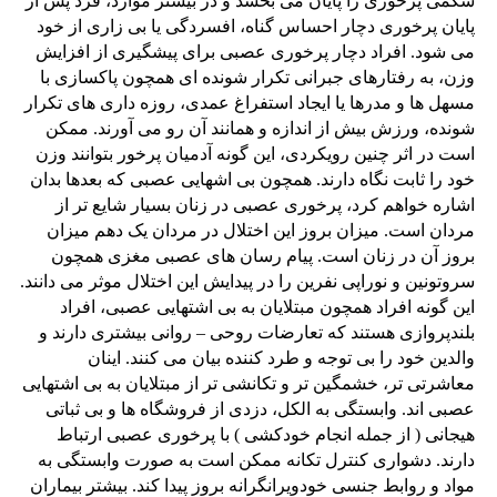
شکمی پرخوری را پایان می بخشد و در بیشتر موارد، فرد پس از
پایان پرخوری دچار احساس گناه، افسردگی یا بی زاری از خود
می شود. افراد دچار پرخوری عصبی برای پیشگیری از افزایش
وزن، به رفتارهای جبرانی تکرار شونده ای همچون پاکسازی با
مسهل ها و مدرها یا ایجاد استفراغ عمدی، روزه داری های تکرار
شونده، ورزش بیش از اندازه و همانند آن رو می آورند. ممکن
است در اثر چنین رویکردی، این گونه آدمیان پرخور بتوانند وزن
خود را ثابت نگاه دارند. همچون بی اشهایی عصبی که بعدها بدان
اشاره خواهم کرد، پرخوری عصبی در زنان بسیار شایع تر از
مردان است. میزان بروز این اختلال در مردان یک دهم میزان
بروز آن در زنان است. پیام رسان های عصبی مغزی همچون
سروتونین و نوراپی نفرین را در پیدایش این اختلال موثر می دانند.
این گونه افراد همچون مبتلایان به بی اشتهایی عصبی، افراد
بلندپروازی هستند که تعارضات روحی – روانی بیشتری دارند و
والدین خود را بی توجه و طرد کننده بیان می کنند. اینان
معاشرتی تر، خشمگین تر و تکانشی تر از مبتلایان به بی اشتهایی
عصبی اند. وابستگی به الکل، دزدی از فروشگاه ها و بی ثباتی
هیجانی ( از جمله انجام خودکشی ) با پرخوری عصبی ارتباط
دارند. دشواری کنترل تکانه ممکن است به صورت وابستگی به
مواد و روابط جنسی خودویرانگرانه بروز پیدا کند. بیشتر بیماران