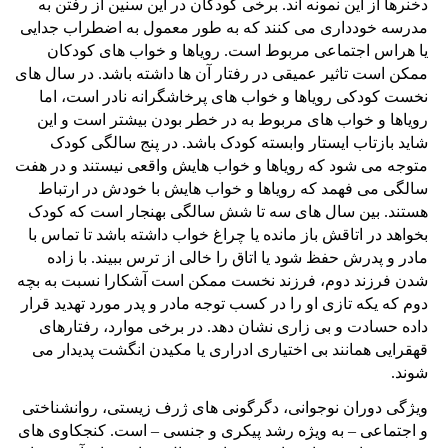
دخنرها از این نمونه اند. برخی کودکان در این سنین از رفتن به
مدرسه خودداری می کنند که به طور معمول به اضطراب جدایی
یا هراس اجتماعی مربوط است. رویاها و خواب های کودکان
ممکن است تاثیر عمیقی در رفتار آن ها داشته باشد. در سال های
نخست کودکی رویاها و خواب های پرخاشگرانه نادر است، اما
رویاها و خواب های مربوط به در خطر بودن بیشتر است و این
شاید بازتاب ایستار وابسته کودک باشد. در پنج سالگی کودک
متوجه می شود که رویاها و خواب هایش واقعی نیستند و در هفت
سالگی می فهمد که رویاها و خواب هایش با خودش در ارتباط
هستند. بین سال های سه تا شش سالگی بهنجار است که کودک
بخواهد در اتاقش باز مانده یا چراغ خواب داشته باشد تا تماس با
مادر و پدرش حفظ شود یا اتاق را خالی از ترس ببیند. با زاده
شدن فرزند دوم، فرزند نخست ممکن است آشکارا نسبت به بچه
دوم که یکه تازی او را در کسب توجه مادر و پدر مورد تهدید قرار
داده حسادت و بی زاری نشان دهد. در برخی موارد، رفتارهای
قهقرایی همانند بی اختیاری ادراری یا مکیدن انگشت پدیدار می
شوند.
ویژگی دوران نوجوانی، دگرگونی های ژرف زیستی، روانشناختی
و اجتماعی – به ویژه رشد پیکری و جنسی – است. کنجکاوی های