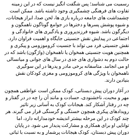
رسمیت می شناسد؛ پس شگفت انگیز نیست که در این زمینه
تفاوت های فرهنگی چشمگیری وجود داشته باشد. ممکن است
چشمداشت های جامعه درباره بازی ها، لحن صدا، ابراز هیجانات،
و شیوه پوشش پسرها و دخترها در جوامع گوناگون ناهمگون و
دیگرگون باشد. شیوه فرزندپروری و یادگیری های خانوادگی و
اجتماعی در پیدایش نقش جنسیتی جایگاه و اهمیت فراوان دارد.
نقش جنسیتی فرد می تواند با جنسیت کروموزومی و پیکری و
همچنین هویت جنسیتی همخوان یا ناهمخوان (واژگون) باشد که در
حالت دوم به دشواری های جدی در سال های جوانی و میانسالی
او می انجامد. متاسفانه برخی مادر و پدرها در این سوگیری
ناهمخوان با ویژگی های کروموزومی و مغزی کودکان نقش
بنیادین دارند.
در آغاز دوران پیش دبستانی، کودک ممکن است عواطفی همچون
مهر و محبت، ناخشنودی، حسادت و مانند آن را چه در در گفتار و
چه در رفتار آشکار کند. هیجانات کودک به آسانی زیر تاثیر
رویدادهای پیکری همچون خستگی و گرسنگی قرار می گیرند. هر
چند کودک در این مرحله بیشتر اندیشه خودمدارانه دارد، اما
توانایی او برای همکاری و مشارکت پدیدار می شود. در پایان
دوران پیش دبستان، کودک هیجانات پرشمار و به نسبت با ثباتی