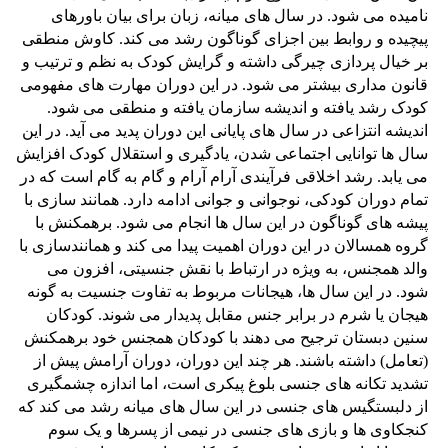
نامیده می شود. در سال های میانه، زبان برای بیان باورهای
پیچیده و روابط بین اجزای گوناگون رشد می کند. کاوش منطقی
بر خیال پردازی چیرگی داشته و گرایش کودک به نظم و ترتیب و
قانون مداری بیشتر می شود. در این دوران مهارت های مفهومی
کودک رشد یافته و اندیشه سازمان یافته و منطقی می شود.
اندیشه انتزاعی در سال های پایانی این دوران پدید می آید. در این
سال ها توانایی اجتماعی شدن، یادگیری و استقلال کودک افزایش
می یابد. رشد اخلاقی فرآیندی آرام آرام و گام به گام است که در
تمام دوران کودکی، نوجوانی و جوانی ادامه دارد. همانند سازی با
پیشه های گوناگون در این سال ها انجام می شود. برهمکنش با
گروه همسالان در این دوران اهمیت پیدا می کند و همانندسازی با
والد همجنس، به ویژه در ارتباط با نقش جنسیتی، افزون می
شود. در این سال ها، هیجانات مربوط به تفاوت جنسیت به گونه
هیجان یا شرم در برابر جنس مقابل پدیدار می شوند. کودکان
سنین دبستان ترجیح می دهند با کودکان همجنس خود برهمکنش
(تعامل) داشته باشند. هر چند این دوران، دوران آرامش پیش از
تشدید تکانه های جنسی بلوغ پیکری است، اما اندازه چشمگیری
از دلبستگیس های جنسی در این سال های میانه رشد می کند که
کنجکاوی ها و بازی های جنسی در نیمی از پسرها و یک سوم