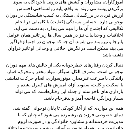
آموزگاران، مشاوران و کشش های درونی ناخودآگاه به سوی
برگزیدن پیشه می روند. به واقع، پایه روانشناختی احساس
ارزش فردی در بزرگسالی بستگی به کسب شایستگی در دوران
نوجوانی دارد. احساس بسندگی (کفایت) با کامیابی در انجام
تکالیفی که اجتماع آن ها را مهم می پندارد، به دست می آید.
اخلاقیات و وجدانیات نیز در همین سال ها زیر تاثیر همان عوامل
پابرجا و نیرومند می شوند. آن چه که نوجوان در اجتماع فراگیر
می بیند ممکن است در نگرش اخلاقی و وجدانی او تاثیر فراوان
داشته باشد.
دنبال کردن رفتارهای خطرجویانه یکی از چالش های مهم دوران
نوجوانی است. مصرف الکل، سیگار، مواد مخدر و محرک، قمار،
رانندگی با سرعت غیرمجاز، موتورسواری، انجام حرکات نمایشی
با اسکیت و کایت، سقوط آزاد، آمیزش های کنترل نشده و
بارداری های ناخواسته از جمله این رفتارهاست که می تواند
بسیار ویرانگر، فاجعه آمیز و بدفرجام باشد.
همه این مواردی که از آغاز کودکی تا پایان نوجوانی گفته شد،
دنیای خصوصی فرزندان برشمرده می شود که چنان که با
مدیریت خردمندانه و مشاوره خانوادگی و در صورت لزوم
خانواده درمانی همراه نشود، به آسانی ریشه و سرچشمه اختلاف